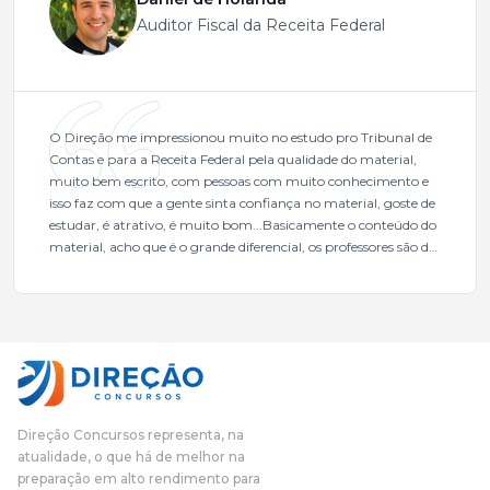
Auditor Fiscal da Receita Federal
O Direção me impressionou muito no estudo pro Tribunal de
Contas e para a Receita Federal pela qualidade do material,
muito bem escrito, com pessoas com muito conhecimento e
isso faz com que a gente sinta confiança no material, goste de
estudar, é atrativo, é muito bom...Basicamente o conteúdo do
material, acho que é o grande diferencial, os professores são de
excelente qualidade, todos gabaritados, todos com um dos
mais excelentes cargos da administração pública.Eu sempre
gostei muito e indico, indico demais porque é um excelente
cursinho! Esse programa das entrevistas foi muito
fundamental na minha derrota no ano passado para que eu
pudesse enxergar o que eu errei e corrigir minha rota.E além
das aulas vocês(Direção Concursos), que fizeram um
cronograma na Turma dos Feras, e isso é muito bom, porque
Direção Concursos representa, na
o aluno, além de ter que estudar, ele tem que perder tempo
atualidade, o que há de melhor na
fazendo um cronograma, num pós- edital é muito
preparação em alto rendimento para
complicado, é uma avalanche de informação, então vocês