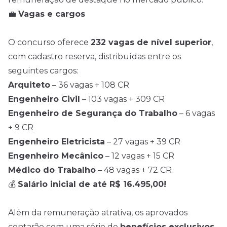
💼
Vagas e cargos
O concurso oferece
232 vagas de nível superior
,
com cadastro reserva, distribuídas entre os
seguintes cargos:
Arquiteto
– 36 vagas + 108 CR
Engenheiro Civil
– 103 vagas + 309 CR
Engenheiro de Segurança do Trabalho
– 6 vagas
+ 9 CR
Engenheiro Eletricista
– 27 vagas + 39 CR
Engenheiro Mecânico
– 12 vagas + 15 CR
Médico do Trabalho
– 48 vagas + 72 CR
💰
Salário inicial de até R$ 16.495,00!
Além da remuneração atrativa, os aprovados
contarão com uma série de
benefícios exclusivos
,