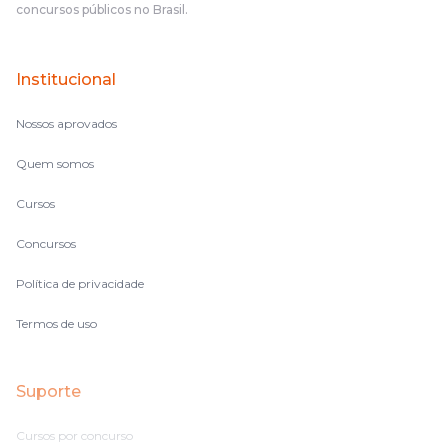
concursos públicos no Brasil.
terem feito isso é muito bacana, porque quando eu me sentia
perdido, eu ia para a tela lá, eu ia pra aula de sábado, pra aula
de noite, então assim, vocês me ajudavam a não ficar perdido
Institucional
no volume de matérias.
Nossos aprovados
Quem somos
Cursos
Concursos
Política de privacidade
Termos de uso
Suporte
Cursos por concurso