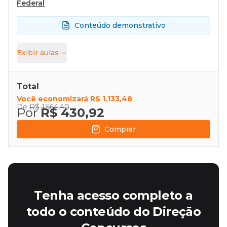
Federal
Conteúdo demonstrativo
Exibir
aulas
Total
Você economizará
R$ 1.133,48
De
R$ 1.564,40
Por
R$ 430,92
Comprar
Tenha acesso completo a
todo o conteúdo do Direção