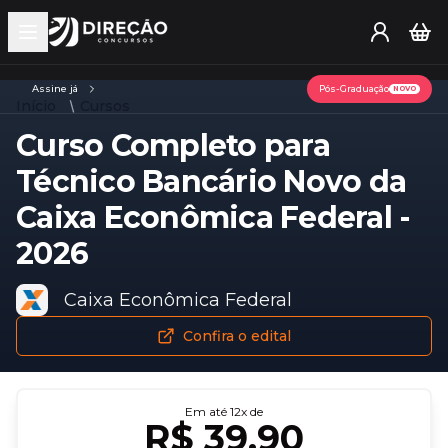
Open main menu
Assine já
Pós-Graduação
NOVO
Início
Cursos
Curso Completo para
Técnico Bancário Novo da
Caixa Econômica Federal -
2026
Caixa Econômica Federal
Confira o edital
Em até
12
x de
R$ 39,90