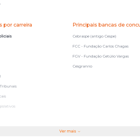
o
 por carreira
Principais bancas de conc
liciais
Cebraspe (antigo Cespe)
FCC - Fundação Carlos Chagas
FGV - Fundação Getúlio Vargas
Cesgranrio
l
Tribunais
cais
islativos
Ver mais