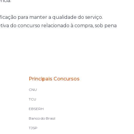
ncia.
ficação para manter a qualidade do serviço.
etiva do concurso relacionado à compra, sob pena
Principais Concursos
CNU
TCU
EBSERH
Banco do Brasil
TJSP