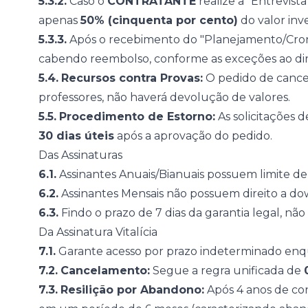
5.3.2.
Caso o
CONTRATANTE
realize a "Entrevista
apenas
50% (cinquenta por cento)
do valor inve
5.3.3.
Após o recebimento do "Planejamento/Crono
cabendo reembolso, conforme as exceções ao di
5.4.
Recursos contra Provas:
O pedido de cancel
professores, não haverá devolução de valores.
5.5.
Procedimento de Estorno:
As solicitações d
30 dias úteis
após a aprovação do pedido.
Das Assinaturas
6.1.
Assinantes Anuais/Bianuais possuem limite de
6.2.
Assinantes Mensais não possuem direito a dow
6.3.
Findo o prazo de 7 dias da garantia legal, nã
Da Assinatura Vitalícia
7.1.
Garante acesso por prazo indeterminado enq
7.2.
Cancelamento:
Segue a regra unificada de
7.3.
Resilição por Abandono:
Após 4 anos de con