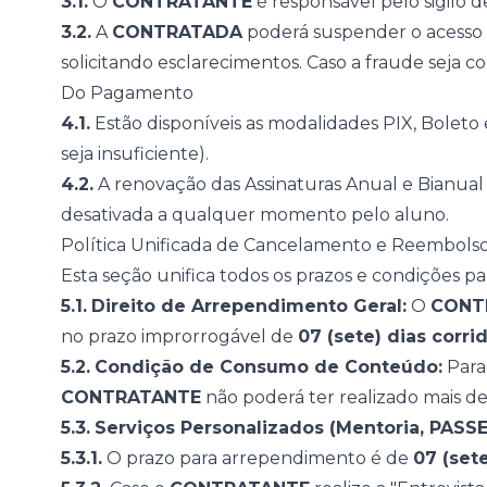
3.1.
O
CONTRATANTE
é responsável pelo sigilo d
3.2.
A
CONTRATADA
poderá suspender o acesso ca
Fale com o time comercial
solicitando esclarecimentos. Caso a fraude seja 
Do Pagamento
4.1.
Estão disponíveis as modalidades PIX, Boleto
seja insuficiente).
4.2.
A renovação das Assinaturas Anual e Bianua
desativada a qualquer momento pelo aluno.
Política Unificada de Cancelamento e Reembols
Esta seção unifica todos os prazos e condições par
5.1.
Direito de Arrependimento Geral:
O
CONT
no prazo improrrogável de
07 (sete) dias corri
5.2.
Condição de Consumo de Conteúdo:
Para 
CONTRATANTE
não poderá ter realizado mais d
5.3.
Serviços Personalizados (Mentoria, PASSE, 
5.3.1.
O prazo para arrependimento é de
07 (sete