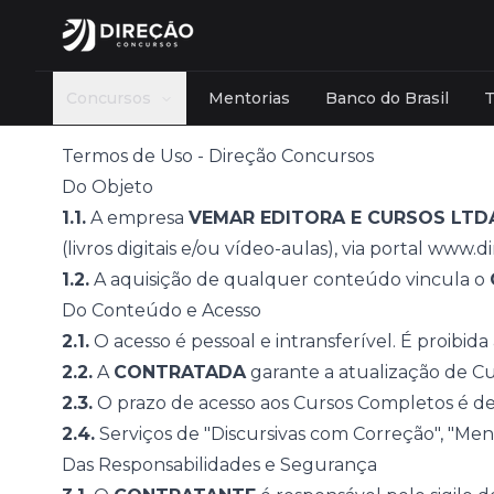
Concursos
Mentorias
Banco do Brasil
Termos de Uso - Direção Concursos
Instituição
Últimas notícias
Cursos
Carreira
Do Objeto
CNU - Concurso Nacional Unificado
Administrativa
Agên
Artigos
Módulos
1.1.
A empresa
VEMAR EDITORA E CURSOS LTD
PF - Polícia Federal
Bancária
Cont
(livros digitais e/ou vídeo-aulas), via portal
www.di
Concursos
Discursivas
Banco do Brasil
Educacional
Finan
1.2.
A aquisição de qualquer conteúdo vincula o
Abertos
Mentoria
Do Conteúdo e Acesso
Ibama
Fiscal
Legis
2026
Programa PASSE
2.1.
O acesso é pessoal e intransferível. É proibida
TJSP
Policial
Tecn
Ver mais
2.2.
A
CONTRATADA
garante a atualização de Cu
Caesb
Tribunal
Ver 
Recursos e Correções
Aprovados
2.3.
O prazo de acesso aos Cursos Completos é de
Ver mais
Professores
2.4.
Serviços de "Discursivas com Correção", "Ment
Das Responsabilidades e Segurança
Afiliados
Fale com o time comercial
Fale com o time comercial