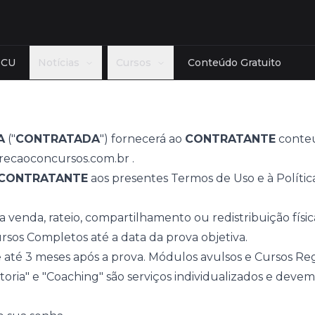
TCU
Notícias
Cursos
Conteúdo Gratuito
Estado
Banca
cias Reguladoras
AC
AL
AM
AP
BA
CE
Cebraspe
A
("
CONTRATADA
") fornecerá ao
CONTRATANTE
conteú
role
DF
ES
GO
MA
MG
MT
FGV - Fund
recaoconcursos.com.br
.
ceira
MS
PA
PB
PE
PI
PR
Cesgranrio
CONTRATANTE
aos presentes Termos de Uso e à Polític
lativa
RJ
RN
RO
RR
RS
SC
FCC - Fund
 a venda, rateio, compartilhamento ou redistribuição física
ologia
SE
SP
TO
Ver mais
Ver mais
rsos Completos até a data da prova objetiva.
mais
 até 3 meses após a prova. Módulos avulsos e Cursos Re
oria" e "Coaching" são serviços individualizados e devem 