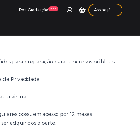
NOVO
Pós-Graduação
Assine já
dos para preparação para concursos públicos
ação Getúlio Vargas
a de Privacidade.
ação Carlos Chagas
 ou virtual.
gulares possuem acesso por 12 meses.
ser adquiridos à parte.
Conheça nossas assinaturas
Conheça nossas assinaturas