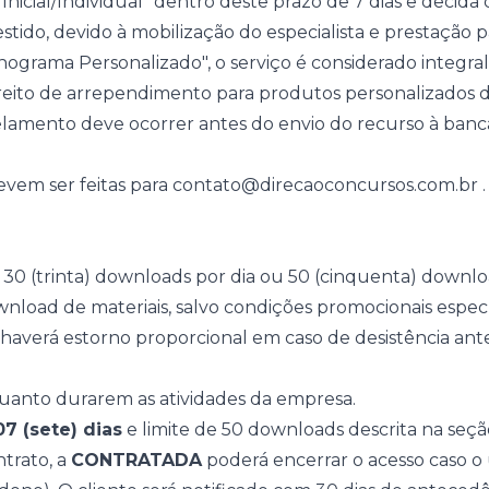
 Inicial/Individual" dentro deste prazo de 7 dias e decida
stido, devido à mobilização do especialista e prestação pa
grama Personalizado", o serviço é considerado integra
reito de arrependimento para produtos personalizados 
amento deve ocorrer antes do envio do recurso à banca
evem ser feitas para
contato@direcaoconcursos.com.br
 30 (trinta) downloads por dia ou 50 (cinquenta) downl
nload de materiais, salvo condições promocionais especí
o haverá estorno proporcional em caso de desistência ante
uanto durarem as atividades da empresa.
07 (sete) dias
e limite de 50 downloads descrita na seção
trato, a
CONTRATADA
poderá encerrar o acesso caso o