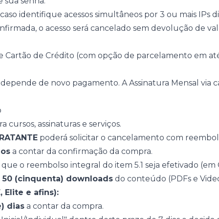
e sua senha.
so identifique acessos simultâneos por 3 ou mais IPs dis
confirmada, o acesso será cancelado sem devolução de val
 e Cartão de Crédito (com opção de parcelamento em até
l depende de novo pagamento. A Assinatura Mensal via c
o
a cursos, assinaturas e serviços.
RATANTE
poderá solicitar o cancelamento com reembols
dos
a contar da confirmação da compra.
que o reembolso integral do item 5.1 seja efetivado (em Cu
e
50 (cinquenta) downloads
do conteúdo (PDFs e Video
Elite e afins):
) dias
a contar da compra.