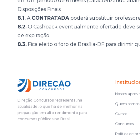
em um período de 6 meses (caracterizando abando
Disposições Finais
8.1.
A
CONTRATADA
poderá substituir professore
8.2.
O Cashback eventualmente ofertado deve se
de expiração.
8.3.
Fica eleito o foro de Brasília-DF para dirimir 
Institucio
Nossos aprov
Direção Concursos representa, na
Quem somos
atualidade, o que há de melhor na
preparação em alto rendimento para
Cursos
concursos públicos no Brasil.
Concursos
Política de pr