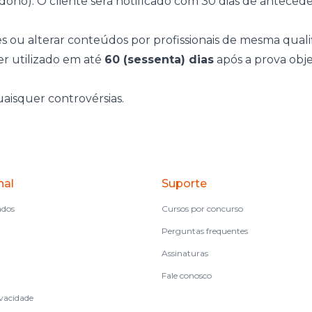
no). O cliente será notificado com 30 dias de antecedê
s ou alterar conteúdos por profissionais de mesma quali
r utilizado em até
60 (sessenta) dias
após a prova obj
quaisquer controvérsias.
nal
Suporte
ados
Cursos por concurso
Perguntas frequentes
Assinaturas
Fale conosco
ivacidade