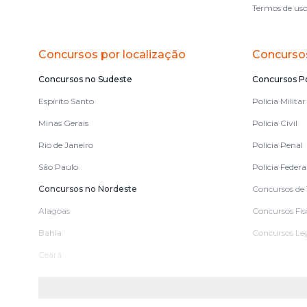
Termos de us
Concursos por localização
Concursos
Concursos no Sudeste
Concursos Po
Espírito Santo
Polícia Militar
Minas Gerais
Polícia Civil
Rio de Janeiro
Polícia Penal
São Paulo
Polícia Federa
Concursos no Nordeste
Concursos de 
Alagoas
Concursos Fis
Bahia
Concursos Leg
Ceará
Maranhão
Paraíba