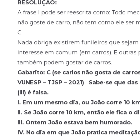
RESOLUÇÃO:
A frase I pode ser reescrita como: Todo mec
não goste de carro, não tem como ele ser me
C.
Nada obriga existirem funileiros que seja
interesse em comum (em carros). E outras p
também podem gostar de carros.
Gabarito: C (se carlos não gosta de carr
VUNESP – TJSP – 2021) Sabe-se que das a
(III) é falsa.
I. Em um mesmo dia, ou João corre 10 km
II. Se João corre 10 km, então ele fica o
III. Ontem João estava bem humorado.
IV. No dia em que João pratica meditaçã