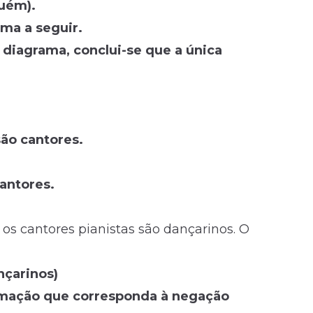
guém).
ma a seguir.
 diagrama, conclui-se que a única
são cantores.
cantores.
 os cantores pianistas são dançarinos. O
nçarinos)
irmação que corresponda à negação