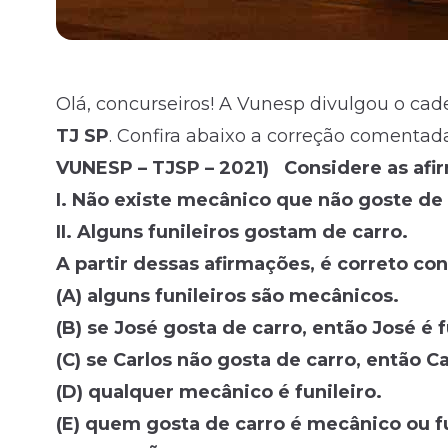
Olá, concurseiros! A Vunesp divulgou o cad
TJ SP
. Confira abaixo a correção comenta
VUNESP – TJSP – 2021) Considere as afi
I. Não existe mecânico que não goste de 
II. Alguns funileiros gostam de carro.
A partir dessas afirmações, é correto con
(A) alguns funileiros são mecânicos.
(B) se José gosta de carro, então José é f
(C) se Carlos não gosta de carro, então C
(D) qualquer mecânico é funileiro.
(E) quem gosta de carro é mecânico ou fu