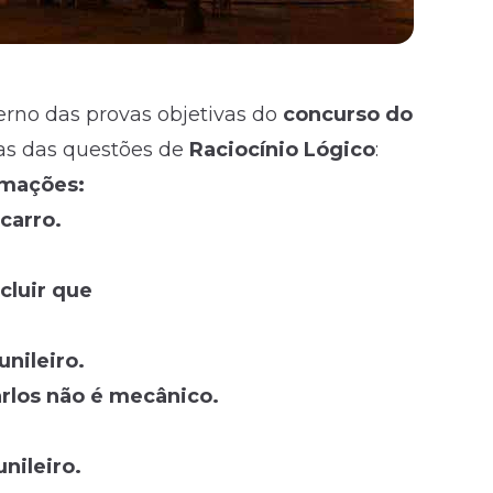
erno das provas objetivas do
concurso do
das das questões de
Raciocínio Lógico
:
rmações:
carro.
cluir que
unileiro.
arlos não é mecânico.
nileiro.