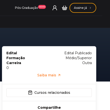
NOVO
Pós-Graduação
Assine já
Edital
Edital Publicado
ação Getúlio Vargas
Formação
Médio/Superior
Carreira
Outra
0
ação Carlos Chagas
Saiba mais
Cursos relacionados
Conheça nossas assinaturas
Compartilhe
Conheça nossas assinaturas