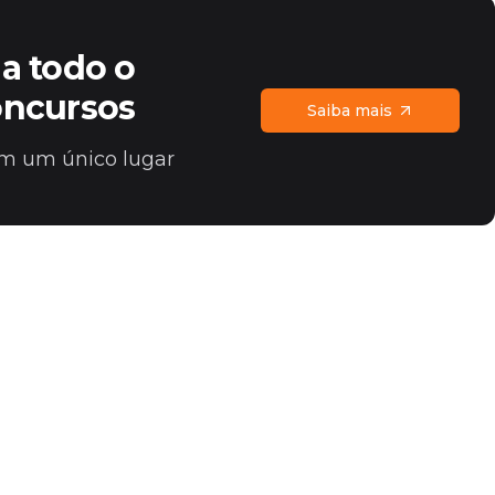
a todo o
oncursos
Saiba mais
 em um único lugar