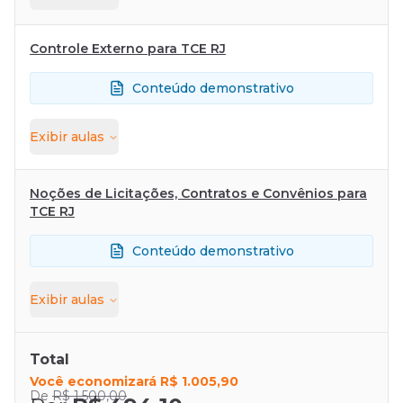
Controle Externo para TCE RJ
Conteúdo demonstrativo
Exibir
aulas
Noções de Licitações, Contratos e Convênios para
TCE RJ
Conteúdo demonstrativo
Exibir
aulas
Total
Você economizará
R$ 1.005,90
De
R$ 1.500,00