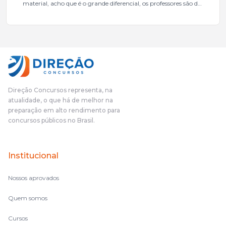
material, acho que é o grande diferencial, os professores são de
excelente qualidade, todos gabaritados, todos com um dos
mais excelentes cargos da administração pública.Eu sempre
gostei muito e indico, indico demais porque é um excelente
cursinho! Esse programa das entrevistas foi muito
fundamental na minha derrota no ano passado para que eu
pudesse enxergar o que eu errei e corrigir minha rota.E além
das aulas vocês(Direção Concursos), que fizeram um
cronograma na Turma dos Feras, e isso é muito bom, porque
Direção Concursos representa, na
o aluno, além de ter que estudar, ele tem que perder tempo
atualidade, o que há de melhor na
fazendo um cronograma, num pós- edital é muito
preparação em alto rendimento para
complicado, é uma avalanche de informação, então vocês
concursos públicos no Brasil.
terem feito isso é muito bacana, porque quando eu me sentia
perdido, eu ia para a tela lá, eu ia pra aula de sábado, pra aula
de noite, então assim, vocês me ajudavam a não ficar perdido
Institucional
no volume de matérias.
Nossos aprovados
Quem somos
Cursos