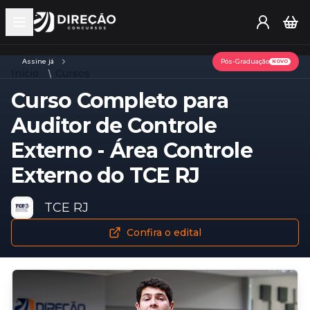
Open main menu
Assine já
Pós-Graduação
NOVO
Início
Cursos
Curso Completo para
Auditor de Controle
Externo - Área Controle
Externo do TCE RJ
TCE RJ
Confira o edital