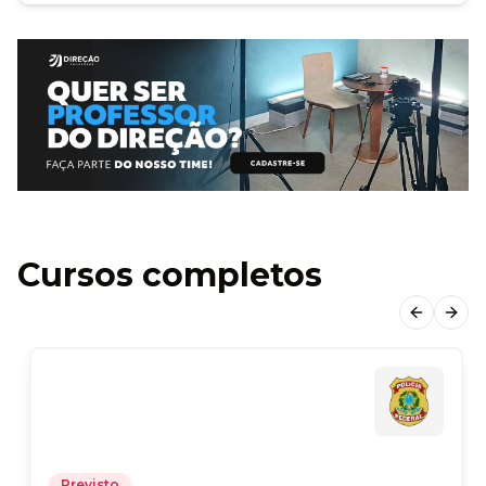
Cursos completos
Previous
Next
Previsto