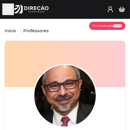
Open main menu
Assine já
Pós-Graduação
NOVO
Início
Professores