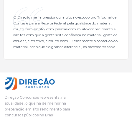
O Direção me impressionou muito no estudo pro Tribunal de
Contas e para a Receita Federal pela qualidade do material,
muito bem escrito, com pessoas com muito conhecimento e
isso faz com que a gente sinta confiança no material, goste de
estudar, é atrativo, é muito bom...Basicamente o conteúdo do
material, acho que é o grande diferencial, os professores são de
excelente qualidade, todos gabaritados, todos com um dos
mais excelentes cargos da administração pública.Eu sempre
gostei muito e indico, indico demais porque é um excelente
cursinho! Esse programa das entrevistas foi muito
fundamental na minha derrota no ano passado para que eu
pudesse enxergar o que eu errei e corrigir minha rota.E além
das aulas vocês(Direção Concursos), que fizeram um
cronograma na Turma dos Feras, e isso é muito bom, porque
Direção Concursos representa, na
o aluno, além de ter que estudar, ele tem que perder tempo
atualidade, o que há de melhor na
fazendo um cronograma, num pós- edital é muito
preparação em alto rendimento para
complicado, é uma avalanche de informação, então vocês
concursos públicos no Brasil.
terem feito isso é muito bacana, porque quando eu me sentia
perdido, eu ia para a tela lá, eu ia pra aula de sábado, pra aula
de noite, então assim, vocês me ajudavam a não ficar perdido