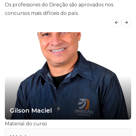
Os professores do Direção são aprovados nos
concursos mais difíceis do país.
Previous
Next
Igor Cintra
Material do curso