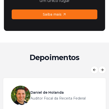
um único lugar
Saiba mais
Depoimentos
Previous
Next
Daniel de Holanda
Auditor Fiscal da Receita Federal