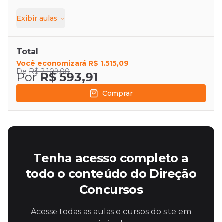
Exibir
aulas
Total
Você economizará
R$ 1.515,09
De
R$ 2.109,00
Por
R$ 593,91
Comprar
Tenha acesso completo a
todo o conteúdo do Direção
Concursos
Acesse todas as aulas e cursos do site em