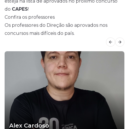
esteja na lista de aprovados no próximo concurso
do
CAPES
!
Confira os professores
Os professores do Direção são aprovados nos
concursos mais difíceis do país.
Previous
Next
Alex Cardoso