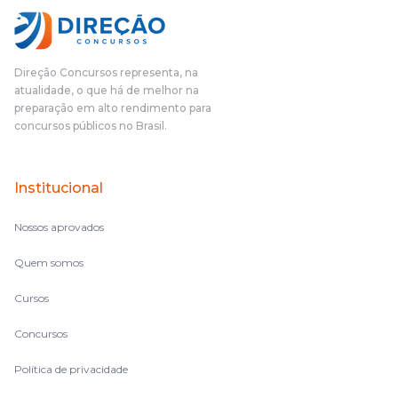
fundamental na minha derrota no ano passado para que eu
pudesse enxergar o que eu errei e corrigir minha rota.E além
das aulas vocês(Direção Concursos), que fizeram um
cronograma na Turma dos Feras, e isso é muito bom, porque
Direção Concursos representa, na
o aluno, além de ter que estudar, ele tem que perder tempo
atualidade, o que há de melhor na
fazendo um cronograma, num pós- edital é muito
preparação em alto rendimento para
complicado, é uma avalanche de informação, então vocês
concursos públicos no Brasil.
terem feito isso é muito bacana, porque quando eu me sentia
perdido, eu ia para a tela lá, eu ia pra aula de sábado, pra aula
de noite, então assim, vocês me ajudavam a não ficar perdido
Institucional
no volume de matérias.
Nossos aprovados
Quem somos
Cursos
Concursos
Política de privacidade