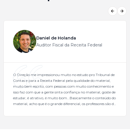
Previous
Next
Daniel de Holanda
Auditor Fiscal da Receita Federal
O Direção me impressionou muito no estudo pro Tribunal de
Contas e para a Receita Federal pela qualidade do material,
muito bem escrito, com pessoas com muito conhecimento e
isso faz com que a gente sinta confiança no material, goste de
estudar, é atrativo, é muito bom...Basicamente o conteúdo do
material, acho que é o grande diferencial, os professores são de
excelente qualidade, todos gabaritados, todos com um dos
mais excelentes cargos da administração pública.Eu sempre
gostei muito e indico, indico demais porque é um excelente
cursinho! Esse programa das entrevistas foi muito