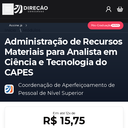
Open main menu
Assine já
Pós-Graduação
NOVO
Início
Módulos
Administração de Recursos
Materiais para Analista em
Ciência e Tecnologia do
CAPES
Coordenação de Aperfeiçoamento de
Pessoal de Nível Superior
Em até
12
x de
R$ 15,75