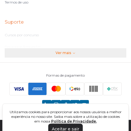
Termos de uso
Suporte
Cursos por concurso
Perguntas frequentes
Ver mais
Assinaturas
Fale conosco
Formas de pagamento
Principais Concursos
CNU
Utilizamos cookies para proporcionar aos nossos usuários a melhor
TCU
experiência no nosso site. Saiba mais sobre a utilização de cookies
em nossa
Política de Privacidade.
EBSERH
Aceitar e sair
DIREÇÃO CONCURSOS - CURSOS ONLINE PARA CONCURSOS. TODOS OS