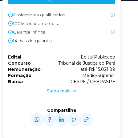
Professores qualificados
Conheça nossas assinaturas
100% focado no edital
Garantia infinita
14
dias de garantia
Edital
Edital Publicado
Concurso
Tribunal de Justiça do Pará
Remuneração
até R$ 15.021,89
Formação
Médio/Superior
Banca
CESPE / CEBRASPE
Saiba mais
Compartilhe