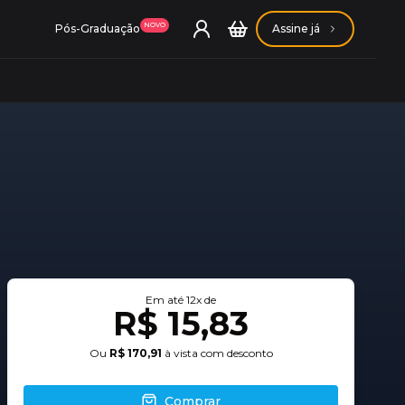
NOVO
Pós-Graduação
Assine já
ação Getúlio Vargas
ação Carlos Chagas
Em até
12
x de
R$ 15,83
Ou
R$ 170,91
à vista com desconto
Conheça nossas assinaturas
Conheça nossas assinaturas
Comprar