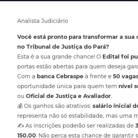
Fale com o time comercial
Analista Judiciário
Você está pronto para transformar a sua 
no
Tribunal de Justiça do Pará
?
Esta é a sua grande chance! O
Edital foi 
portas estão abertas para quem deseja gar
Com a
banca Cebraspe
à frente e
50 vagas
oportunidade única para quem tem
nível 
ou
Oficial de Justiça e Avaliador
.
💰 Os ganhos são atrativos:
salário inicial 
representa não só estabilidade, mas uma m
✍️ As inscrições poderão ser realizadas de
150,00
. Não perca esta chance de garantir