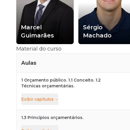
Marcel
Sérgio
Guimarães
Machado
Material do curso
Aulas
1 Orçamento público. 1.1 Conceito. 1.2
Técnicas orçamentárias.
Exibir
capítulos
1.3 Princípios orçamentários.