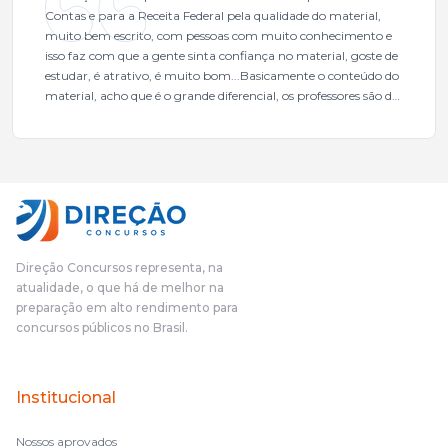
Contas e para a Receita Federal pela qualidade do material,
muito bem escrito, com pessoas com muito conhecimento e
isso faz com que a gente sinta confiança no material, goste de
estudar, é atrativo, é muito bom...Basicamente o conteúdo do
material, acho que é o grande diferencial, os professores são de
excelente qualidade, todos gabaritados, todos com um dos
mais excelentes cargos da administração pública.Eu sempre
gostei muito e indico, indico demais porque é um excelente
cursinho! Esse programa das entrevistas foi muito
fundamental na minha derrota no ano passado para que eu
pudesse enxergar o que eu errei e corrigir minha rota.E além
das aulas vocês(Direção Concursos), que fizeram um
cronograma na Turma dos Feras, e isso é muito bom, porque
Direção Concursos representa, na
o aluno, além de ter que estudar, ele tem que perder tempo
atualidade, o que há de melhor na
fazendo um cronograma, num pós- edital é muito
preparação em alto rendimento para
complicado, é uma avalanche de informação, então vocês
concursos públicos no Brasil.
terem feito isso é muito bacana, porque quando eu me sentia
perdido, eu ia para a tela lá, eu ia pra aula de sábado, pra aula
de noite, então assim, vocês me ajudavam a não ficar perdido
Institucional
no volume de matérias.
Nossos aprovados