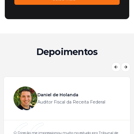
Depoimentos
Previous
Next
Daniel de Holanda
Auditor Fiscal da Receita Federal
O Direção me impressionou muito no estudo pro Tribunal de