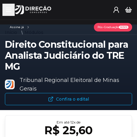
Open main menu
Assine já
Pós-Graduação
NOVO
Início
Módulos
Direito Constitucional para
Analista Judiciário do TRE
MG
Tribunal Regional Eleitoral de Minas
Gerais
Confira o edital
Em até
12
x de
R$ 25,60