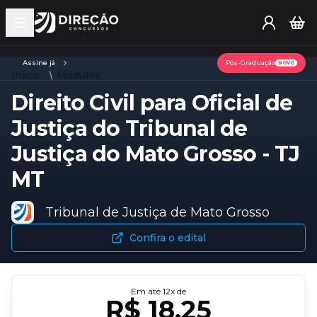
Open main menu
Assine já
Pós-Graduação
NOVO
Início
Módulos
Direito Civil para Oficial de
Justiça do Tribunal de
Justiça do Mato Grosso - TJ
MT
Tribunal de Justiça de Mato Grosso
Confira o edital
Em até
12
x de
R$ 18,25