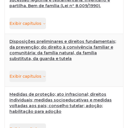
sucessão legítima e testamentária. Inventário e
partilha. Bem de família (Lei nº 8.009/1990).
Exibir
capítulos
Disposições preliminares e direitos fundamentais;
da prevenção; do direito à convivência familiar e
comunitária: da família natural, da família
substituta, da guarda e tutela
Exibir
capítulos
Medidas de proteção; ato infracional; direitos
individuais; medidas socioeducativas e medidas
voltadas aos pais; conselho tutelar; adoção;
habilitação para adoção