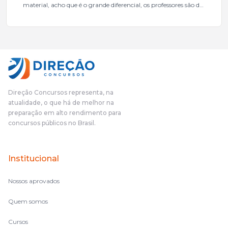
material, acho que é o grande diferencial, os professores são de
excelente qualidade, todos gabaritados, todos com um dos
mais excelentes cargos da administração pública.Eu sempre
gostei muito e indico, indico demais porque é um excelente
cursinho! Esse programa das entrevistas foi muito
fundamental na minha derrota no ano passado para que eu
pudesse enxergar o que eu errei e corrigir minha rota.E além
das aulas vocês(Direção Concursos), que fizeram um
cronograma na Turma dos Feras, e isso é muito bom, porque
Direção Concursos representa, na
o aluno, além de ter que estudar, ele tem que perder tempo
atualidade, o que há de melhor na
fazendo um cronograma, num pós- edital é muito
preparação em alto rendimento para
complicado, é uma avalanche de informação, então vocês
concursos públicos no Brasil.
terem feito isso é muito bacana, porque quando eu me sentia
perdido, eu ia para a tela lá, eu ia pra aula de sábado, pra aula
de noite, então assim, vocês me ajudavam a não ficar perdido
Institucional
no volume de matérias.
Nossos aprovados
Quem somos
Cursos