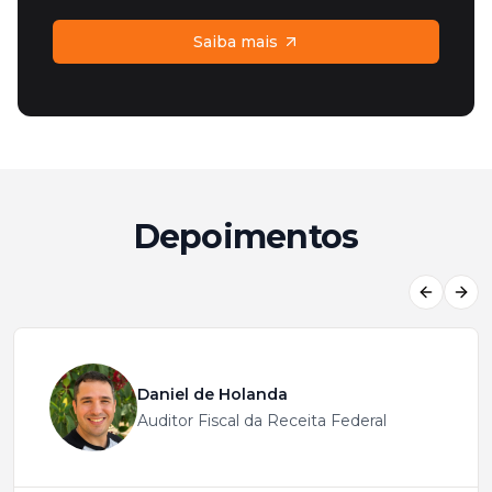
Saiba mais
Depoimentos
Previous
Next
Daniel de Holanda
Auditor Fiscal da Receita Federal