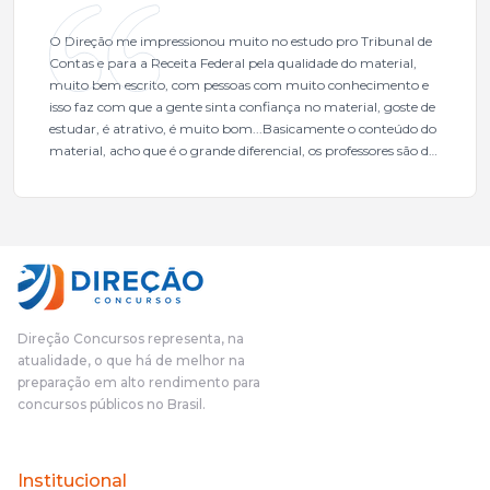
O Direção me impressionou muito no estudo pro Tribunal de
Contas e para a Receita Federal pela qualidade do material,
muito bem escrito, com pessoas com muito conhecimento e
isso faz com que a gente sinta confiança no material, goste de
estudar, é atrativo, é muito bom...Basicamente o conteúdo do
material, acho que é o grande diferencial, os professores são de
excelente qualidade, todos gabaritados, todos com um dos
mais excelentes cargos da administração pública.Eu sempre
gostei muito e indico, indico demais porque é um excelente
cursinho! Esse programa das entrevistas foi muito
fundamental na minha derrota no ano passado para que eu
pudesse enxergar o que eu errei e corrigir minha rota.E além
das aulas vocês(Direção Concursos), que fizeram um
cronograma na Turma dos Feras, e isso é muito bom, porque
Direção Concursos representa, na
o aluno, além de ter que estudar, ele tem que perder tempo
atualidade, o que há de melhor na
fazendo um cronograma, num pós- edital é muito
preparação em alto rendimento para
complicado, é uma avalanche de informação, então vocês
concursos públicos no Brasil.
terem feito isso é muito bacana, porque quando eu me sentia
perdido, eu ia para a tela lá, eu ia pra aula de sábado, pra aula
de noite, então assim, vocês me ajudavam a não ficar perdido
Institucional
no volume de matérias.