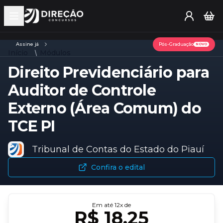
Open main menu
Assine já
Pós-Graduação
NOVO
Início
Módulos
Direito Previdenciário para
Auditor de Controle
Externo (Área Comum) do
TCE PI
Tribunal de Contas do Estado do Piauí
Confira o edital
Em até
12
x de
R$ 18,25