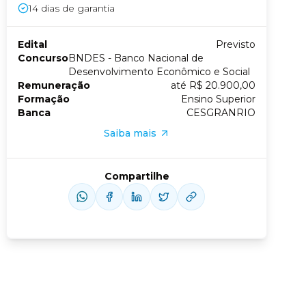
14
dias de garantia
Conheça nossas assinaturas
Edital
Previsto
Concurso
BNDES - Banco Nacional de
Desenvolvimento Econômico e Social
Remuneração
até R$ 20.900,00
Formação
Ensino Superior
Banca
CESGRANRIO
Saiba mais
Compartilhe
us slide
xt slide