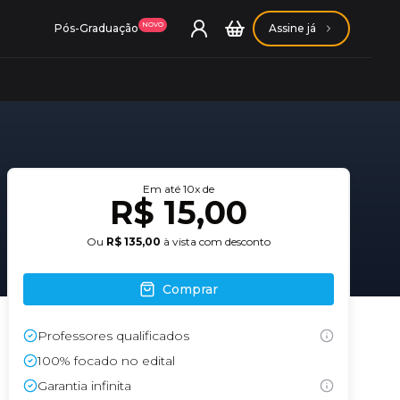
NOVO
Pós-Graduação
Assine já
Em até
10
x de
ação Getúlio Vargas
R$ 15,00
Ou
R$ 135,00
à vista com desconto
ação Carlos Chagas
Comprar
Professores qualificados
100% focado no edital
Garantia infinita
Conheça nossas assinaturas
Conheça nossas assinaturas