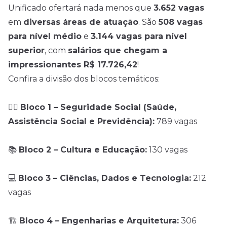
Unificado ofertará nada menos que
3.652 vagas
em
diversas áreas de atuação
. São
508 vagas
para nível médio
e
3.144 vagas para nível
superior
, com
salários que chegam a
impressionantes R$ 17.726,42
!
Confira a divisão dos blocos temáticos:
🧑‍⚕️
Bloco 1 – Seguridade Social (Saúde,
Assistência Social e Previdência):
789 vagas
📚
Bloco 2 – Cultura e Educação:
130 vagas
💻
Bloco 3 – Ciências, Dados e Tecnologia:
212
vagas
🏗️
Bloco 4 – Engenharias e Arquitetura:
306