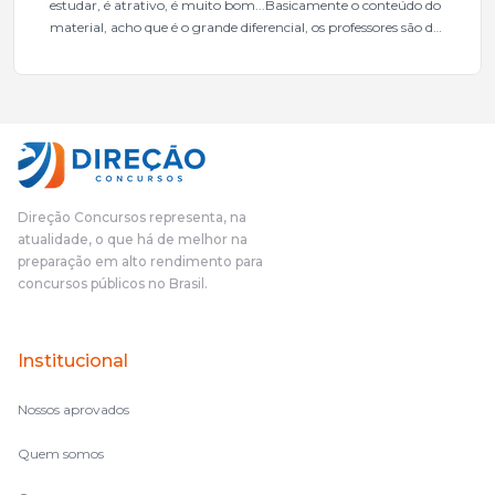
estudar, é atrativo, é muito bom...Basicamente o conteúdo do
material, acho que é o grande diferencial, os professores são de
excelente qualidade, todos gabaritados, todos com um dos
mais excelentes cargos da administração pública.Eu sempre
gostei muito e indico, indico demais porque é um excelente
cursinho! Esse programa das entrevistas foi muito
fundamental na minha derrota no ano passado para que eu
pudesse enxergar o que eu errei e corrigir minha rota.E além
das aulas vocês(Direção Concursos), que fizeram um
cronograma na Turma dos Feras, e isso é muito bom, porque
Direção Concursos representa, na
o aluno, além de ter que estudar, ele tem que perder tempo
atualidade, o que há de melhor na
fazendo um cronograma, num pós- edital é muito
preparação em alto rendimento para
complicado, é uma avalanche de informação, então vocês
concursos públicos no Brasil.
terem feito isso é muito bacana, porque quando eu me sentia
perdido, eu ia para a tela lá, eu ia pra aula de sábado, pra aula
de noite, então assim, vocês me ajudavam a não ficar perdido
Institucional
no volume de matérias.
Nossos aprovados
Quem somos