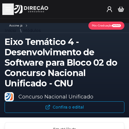
Open main menu
Assine já
Pós-Graduação
NOVO
Início
Módulos
Eixo Temático 4 -
Desenvolvimento de
Software para Bloco 02 do
Concurso Nacional
Unificado - CNU
Concurso Nacional Unificado
Confira o edital
Em até
12
x de