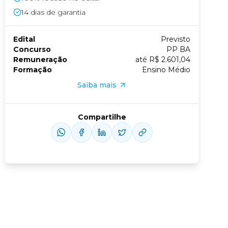
14
dias de garantia
Conheça nossas assinaturas
Edital
Previsto
Concurso
PP BA
Remuneração
até R$ 2.601,04
Formação
Ensino Médio
Saiba mais
Compartilhe
us slide
xt slide