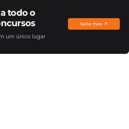
a todo o
oncursos
Saiba mais
 em um único lugar