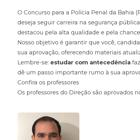
O Concurso para a Polícia Penal da Bahia 
Fale com o time comercial
deseja seguir carreira na segurança pública
destacou pela alta qualidade e pela chanc
Nosso objetivo é garantir que você, candid
sua aprovação, oferecendo materiais atuali
Lembre-se:
estudar com antecedência
faz
dê um passo importante rumo à sua aprov
Confira os professores
Os professores do Direção são aprovados no