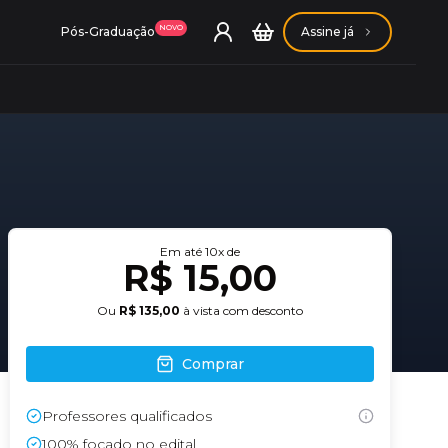
NOVO
Pós-Graduação
Assine já
ação Getúlio Vargas
Em até
10
x de
R$ 15,00
ação Carlos Chagas
Ou
R$ 135,00
à vista com desconto
Comprar
Professores qualificados
Conheça nossas assinaturas
Conheça nossas assinaturas
100% focado no edital