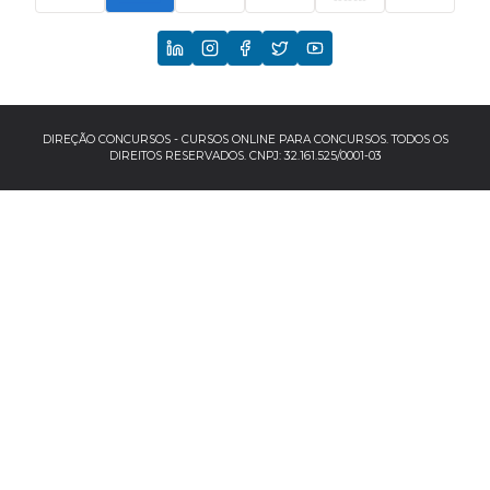
CNU
TCU
EBSERH
DIREÇÃO CONCURSOS - CURSOS ONLINE PARA CONCURSOS. TODOS OS
DIREITOS RESERVADOS. CNPJ: 32.161.525/0001-03
Banco do Brasil
TJSP
INSS
Concursos por localização
Concursos no Sudeste
Espírito Santo
Minas Gerais