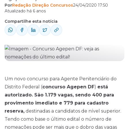
Por
Redação Direção Concursos
24/04/2020 17:50
vagas, sendo 400 para provimento imediato
Atualizado há 6 anos
e 779 para cadastro reserva, destinadas a
Compartilhe esta notícia
candidatos de nível superior. Tendo como
base o último edital o número de
nomeações pode ser mais que o dobro das
vagas ofertadas. O último concurso ...
Um novo concurso para Agente Penitenciário do
Distrito Federal (
concurso Agepen DF
)
está
autorizado. São 1.179 vagas, sendo 400 para
provimento imediato e 779 para cadastro
reserva
,
destinadas a candidatos de nível superior.
Tendo como base o último
edital
o número de
nomeações pode ser mais que o dobro das vagas