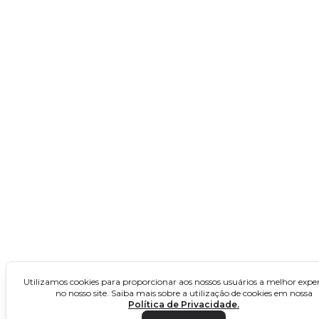
Rio de Janeiro
São Paulo
Concursos no Nordeste
Alagoas
Bahia
Ceará
Maranhão
Paraíba
Pernambuco
Piauí
Utilizamos cookies para proporcionar aos nossos usuários a melhor exper
no nosso site. Saiba mais sobre a utilização de cookies em nossa
Rio Grande do Norte
Política de Privacidade.