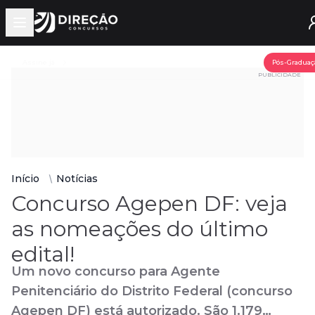
Open main menu
Assine já
Pós-Graduaç
PUBLICIDADE
Início
Notícias
Concurso Agepen DF: veja
as nomeações do último
edital!
Um novo concurso para Agente
Penitenciário do Distrito Federal (concurso
Agepen DF) está autorizado. São 1.179