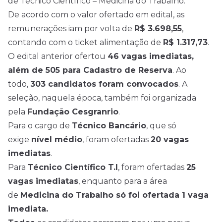
de Técnico Científico – Medicina do Trabalho.
De acordo com o valor ofertado em edital, as
remunerações iam por volta de
R$ 3.698,55
,
contando com o ticket alimentação de
R$ 1.317,73
.
O edital anterior ofertou
46 vagas imediatas,
além de 505 para Cadastro de Reserva
. Ao
todo,
303 candidatos foram convocados
. A
seleção, naquela época, também foi organizada
pela
Fundação Cesgranrio
.
Para o cargo de
Técnico Bancário
, que só
exige
nível médio
, foram ofertadas
20 vagas
imediatas
.
Para
Técnico Científico T.I
, foram ofertadas
25
vagas imediatas
, enquanto para a área
de
Medicina do Trabalho só foi ofertada 1 vaga
imediata.