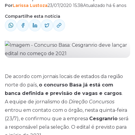
Por
Larissa Lustoza
23/07/2020 15:38
Atualizado há 6 anos
2021. Saiba mais!
Compartilhe esta notícia
De acordo com jornais locais de estados da região
norte do país,
o concurso Basa já está com
banca definida e previsão de vagas e cargos
.
A equipe de jornalismo do
Direção
Concursos
entrou em contato com o órgão, nesta quinta-feira
(23/7), e confirmou que a empresa
Cesgranrio
será
a responsável pela seleção. O edital é previsto para