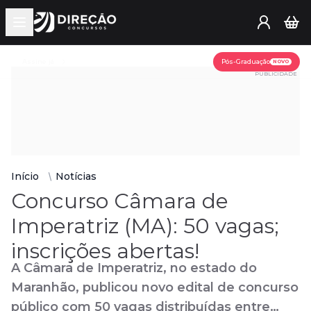
Open main menu
Assine já
Pós-Graduação
NOVO
PUBLICIDADE
Início
Notícias
Concurso Câmara de
Imperatriz (MA): 50 vagas;
inscrições abertas!
A Câmara de Imperatriz, no estado do
Maranhão, publicou novo edital de concurso
público com 50 vagas distribuídas entre