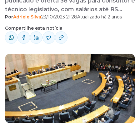
publicado e oferta 38 vagas para consultor e
técnico legislativo, com salários até R$
Por
Adriele Silva
23/10/2023 21:28
Atualizado há 2 anos
14.113,59!
Compartilhe esta notícia