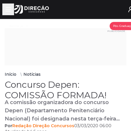
Open main menu
Assine já
Pós-Graduaç
PUBLICIDADE
Início
Notícias
Concurso Depen:
COMISSÃO FORMADA!
A comissão organizadora do concurso
Depen (Departamento Penitenciário
Nacional) foi designada nesta terça-feira
Por
Redação Direção Concursos
03/03/2020 06:00
(03/03/2020): A Comissão Organizadora será