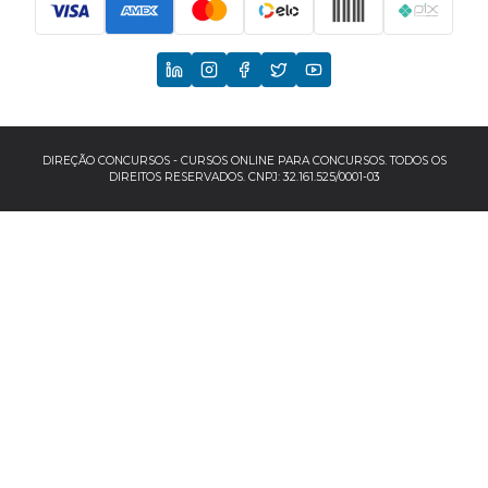
Principais Concursos
CNU
TCU
EBSERH
DIREÇÃO CONCURSOS - CURSOS ONLINE PARA CONCURSOS. TODOS OS
DIREITOS RESERVADOS. CNPJ: 32.161.525/0001-03
Banco do Brasil
TJSP
INSS
Concursos por localização
Concursos no Sudeste
Espírito Santo