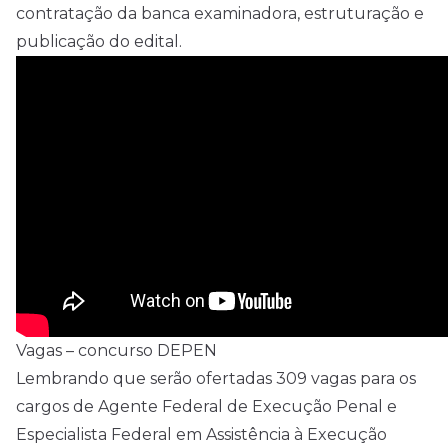
contratação da banca examinadora, estruturação e
publicação do
edital
.
Vagas – concurso DEPEN
Lembrando que serão ofertadas 309 vagas para os
cargos de Agente Federal de Execução Penal e
Especialista Federal em Assistência à Execução