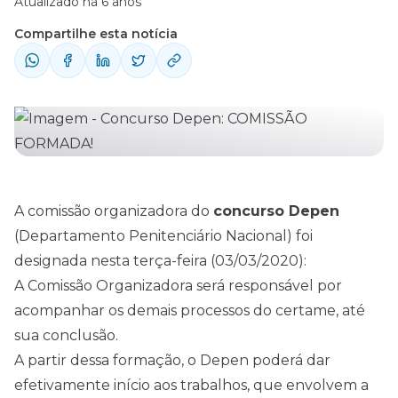
Atualizado há 6 anos
responsável por acompanhar os demais
Compartilhe esta notícia
processos do certame, até sua conclusão. A
partir dessa formação, o Depen poderá dar
efetivamente início aos trabalhos, que
envolvem a contratação da banca
examinadora, estruturação e publicação do
edital. Vagas – ...
A comissão organizadora do
concurso Depen
(
Departamento Penitenciário Nacional
) foi
designada nesta terça-feira (03/03/2020):
A Comissão Organizadora será responsável por
acompanhar os demais processos do certame, até
sua conclusão.
A partir dessa formação, o Depen poderá dar
efetivamente início aos trabalhos, que envolvem a