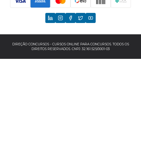
Principais Concursos
CNU
TCU
EBSERH
DIREÇÃO CONCURSOS - CURSOS ONLINE PARA CONCURSOS. TODOS OS
DIREITOS RESERVADOS. CNPJ: 32.161.525/0001-03
Banco do Brasil
TJSP
INSS
Concursos por localização
Concursos no Sudeste
Espírito Santo
Minas Gerais