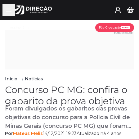
Open main menu
Assine já
Pós-Graduação
NOVO
PUBLICIDADE
Início
Notícias
Concurso PC MG: confira o
gabarito da prova objetiva
Foram divulgados os gabaritos das provas
objetivas do concurso para a Polícia Civil de
Minas Gerais (concurso PC MG) que foram
Por
Mateus Melis
14/12/2021 19:23
Atualizado há 4 anos
aplicadas no último domingo, 12 de