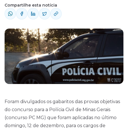
dezembro, para os cargos de Investigador,
Compartilhe esta notícia
Médico Legista e Perito. Também foram
divulgados os cadernos de prova aplicados
para cada cargo. Confira cada um deles:
Caderno de prova ...
Foram divulgados os gabaritos das provas objetivas
do concurso para a Polícia Civil de Minas Gerais
(concurso PC MG) que foram aplicadas no último
domingo, 12 de dezembro, para os cargos de