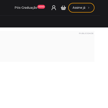
NOVO
Pós-Graduação
Assine já
PUBLICIDADE
ação Getúlio Vargas
ação Carlos Chagas
Conheça nossas assinaturas
Conheça nossas assinaturas