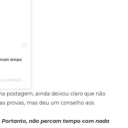
percam tempo
vinicius) on
May 17, 2020 at 9:51am PDT
na postagem, ainda deixou claro que não
das provas, mas deu um conselho aos
s. Portanto, não percam tempo com nada