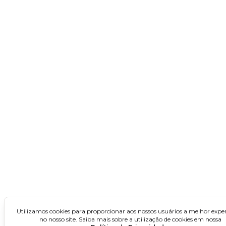
Ceará
Maranhão
Paraíba
Pernambuco
Piauí
Rio Grande do Norte
Sergipe
Concursos no Norte
Acre
Amapá
Amazonas
Utilizamos cookies para proporcionar aos nossos usuários a melhor exper
no nosso site. Saiba mais sobre a utilização de cookies em nossa
Pará