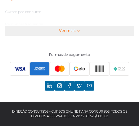
Cursos por concurso
Perguntas frequentes
Ver mais
Assinaturas
Fale conosco
Formas de pagamento
Principais Concursos
CNU
TCU
EBSERH
DIREÇÃO CONCURSOS - CURSOS ONLINE PARA CONCURSOS. TODOS OS
DIREITOS RESERVADOS. CNPJ: 32.161.525/0001-03
Banco do Brasil
TJSP