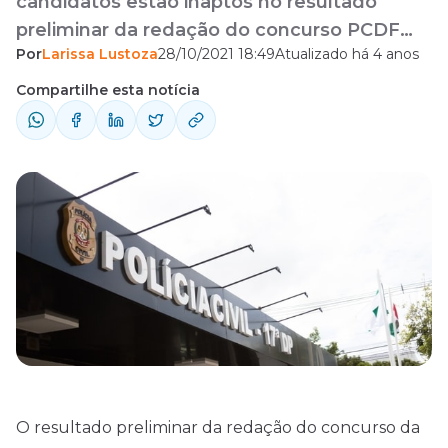
candidatos estão inaptos no resultado
preliminar da redação do concurso PCDF
Por
Larissa Lustoza
28/10/2021 18:49
Atualizado há 4 anos
para o cargo de Agente. Veja.
Compartilhe esta notícia
O resultado preliminar da redação do
concurso da