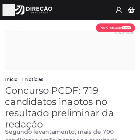
Open main menu
Assine já
Pós-Graduação
NOVO
PUBLICIDADE
Início
Notícias
Concurso PCDF: 719
candidatos inaptos no
resultado preliminar da
redação
Segundo levantamento, mais de 700