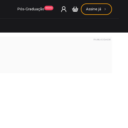
NOVO
Pós-Graduação
Assine já
PUBLICIDADE
ação Getúlio Vargas
ação Carlos Chagas
Conheça nossas assinaturas
Conheça nossas assinaturas