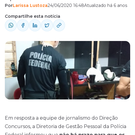
Por
Larissa Lustoza
24/06/2020 16:48
Atualizado há 6 anos
o pedido.
Compartilhe esta notícia
Em resposta a equipe de jornalismo do Direção
Concursos
, a Diretoria de Gestão Pessoal da Polícia
Federal informou que
não há prazo para que os