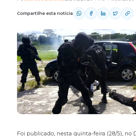
Compartilhe esta notícia
Fale com o time comercial
Foi publicado, nesta quinta-feira (28/5), no 