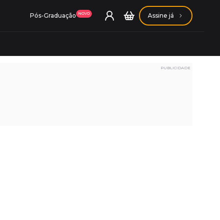
NOVO
Pós-Graduação
Assine já
PUBLICIDADE
ação Getúlio Vargas
ação Carlos Chagas
Conheça nossas assinaturas
Conheça nossas assinaturas