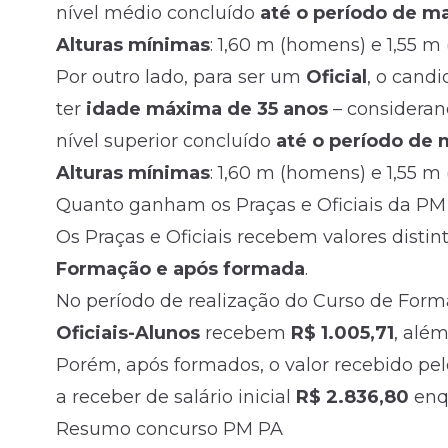
nível médio
concluído
até o período de m
Alturas mínimas
: 1,60 m (homens) e 1,55 m
Por outro lado, para ser um
Oficial
, o candi
ter
idade máxima de 35 anos
– considerand
nível superior concluído
até o período de 
Alturas mínimas
: 1,60 m (homens) e 1,55 m
Quanto ganham os Praças e Oficiais da PM
Os Praças e Oficiais recebem valores disti
Formação e após formada
.
No período de realização do Curso de Form
Oficiais-Alunos
recebem
R$ 1.005,71
, alé
Porém, após formados, o valor recebido p
a receber de salário inicial
R$ 2.836,80
enq
Resumo concurso PM PA