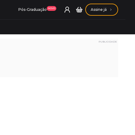
NOVO
Pós-Graduação
Assine já
PUBLICIDADE
ação Getúlio Vargas
ação Carlos Chagas
Conheça nossas assinaturas
Conheça nossas assinaturas