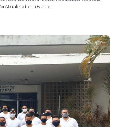
4
●
Atualizado há 6 anos
governo alega que a Lei de
ndemia ...