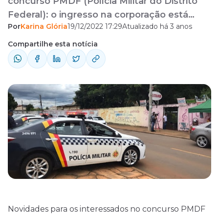
concurso PMDF (Polícia Militar do Distrito
Federal): o ingresso na corporação está
Por
Karina Glória
19/12/2022 17:29
Atualizado há 3 anos
previsto para a partir do mês de setembro
de 2023. A informação foi dada pelo Coronel
Compartilhe esta notícia
Fábio Augusto, comandante geral da
corporação, durante live realizada nesta
segunda-feira (19/12). Ele reforçou a
previsão de que sejam disponibilizadas 2.100
oportunidades ...
Novidades para os interessados no concurso PMDF