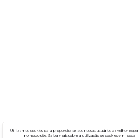
Concursos no Nordeste
Alagoas
Bahia
Ceará
Maranhão
Paraíba
Pernambuco
Piauí
Rio Grande do Norte
Sergipe
Concursos no Norte
Utilizamos cookies para proporcionar aos nossos usuários a melhor exper
no nosso site. Saiba mais sobre a utilização de cookies em nossa
Acre