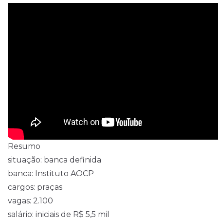
Resumo
situação: banca definida
banca: Instituto AOCP
cargos: praças
vagas: 2.100
salário: iniciais de R$ 5,5 mil