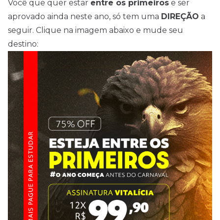
Você que quer estar
entre os primeiros
e ser
aprovado ainda neste ano, só tem uma
DIREÇÃO
a
seguir. Clique na imagem abaixo e mude seu
destino: