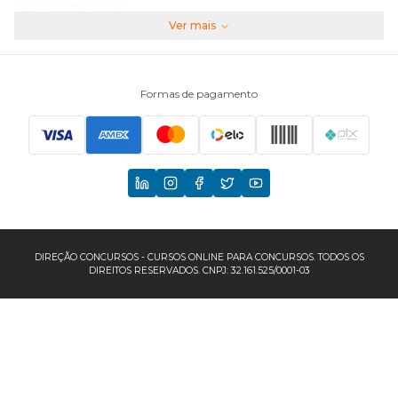
Perguntas frequentes
Ver mais
Assinaturas
Fale conosco
Formas de pagamento
Principais Concursos
CNU
TCU
EBSERH
DIREÇÃO CONCURSOS - CURSOS ONLINE PARA CONCURSOS. TODOS OS
DIREITOS RESERVADOS. CNPJ: 32.161.525/0001-03
Banco do Brasil
TJSP
INSS