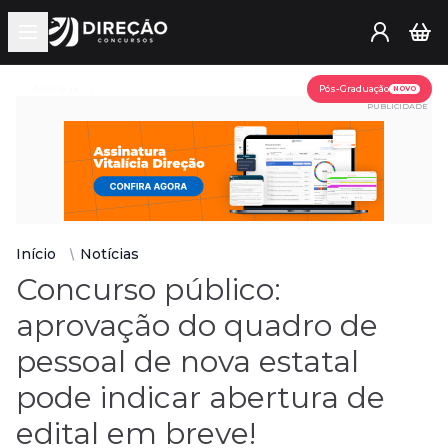
Open main menu
Assine já
Pós-Graduação
NOVO
PUBLICIDADE
Início
Notícias
Concurso público:
aprovação do quadro de
pessoal de nova estatal
pode indicar abertura de
edital em breve!