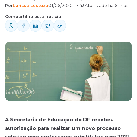
Por
Larissa Lustoza
01/06/2020 17:43
Atualizado há 6 anos
ano.
Compartilhe esta notícia
A Secretaria de Educação do DF recebeu
autorização para realizar um novo processo
seletivo para professores substitutos para 2021
.