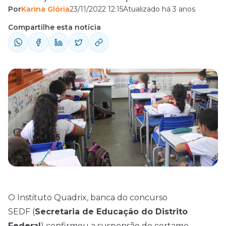
Por
Karina Glória
23/11/2022 12:15
Atualizado há 3 anos
certame. A medida é de caráter temporário,
segundo a organizadora, e atende à decisão
Compartilhe esta notícia
judicial. As informações constam em
comunicado publicado nesta quarta-feira
(23/11). A empresa não forneceu
informações sobre prazo de retomada ou
demais pontos da seleção, mas disse ...
O Instituto Quadrix, banca do concurso
SEDF (
Secretaria de Educação do Distrito
Federal
) confirmou a suspensão do certame.