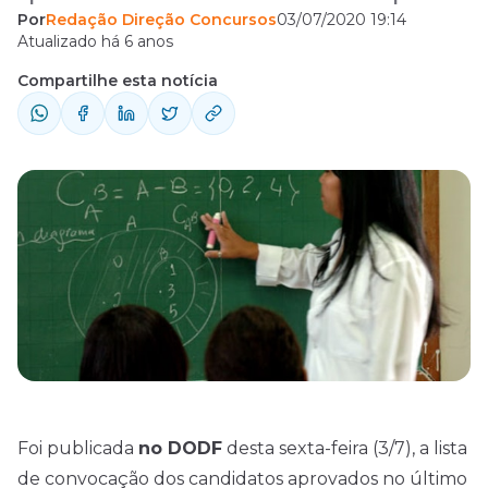
Por
Redação Direção Concursos
03/07/2020 19:14
professores de educação básica. As
Atualizado há 6 anos
convocações já haviam sido anunciadas
Compartilhe esta notícia
pelo governador Ibaneis Rocha durante
reunião com os aprovados no último dia 26
de junho. De acordo com a autoridade,
todos os 821 professores serão chamados.
A ...
Foi publicada
no DODF
desta sexta-feira (3/7), a lista
de convocação dos candidatos aprovados no último