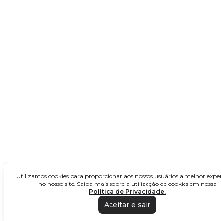
Minas Gerais
Rio de Janeiro
São Paulo
Concursos no Nordeste
Alagoas
Bahia
Ceará
Maranhão
Paraíba
Utilizamos cookies para proporcionar aos nossos usuários a melhor exper
Pernambuco
no nosso site. Saiba mais sobre a utilização de cookies em nossa
Política de Privacidade.
Piauí
Aceitar e sair
Rio Grande do Norte