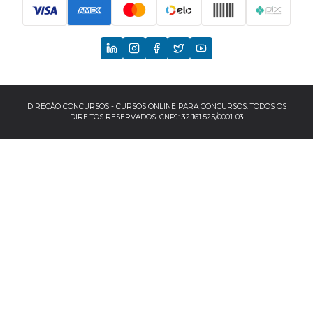
Principais Concursos
CNU
TCU
EBSERH
DIREÇÃO CONCURSOS - CURSOS ONLINE PARA CONCURSOS. TODOS OS
DIREITOS RESERVADOS. CNPJ: 32.161.525/0001-03
Banco do Brasil
TJSP
INSS
Concursos por localização
Concursos no Sudeste
Espírito Santo