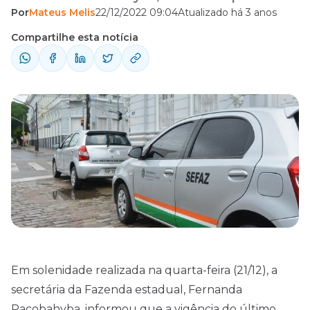
Por
Mateus Melis
22/12/2022 09:04
Atualizado há 3 anos
vigência do último edital do concurso Sefaz
CE (Secretaria de Fazenda do Ceará) será
Compartilhe esta notícia
prorrogada por mais um ano e, além disso,
mais 58 aprovados no certame serão
convocados. Além da secretária, o evento
também contou com a presença da ...
Em solenidade realizada na quarta-feira (21/12), a
secretária da Fazenda estadual, Fernanda
Pacobahyba, informou que a vigência do último