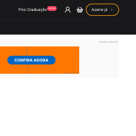
NOVO
Pós-Graduação
Assine já
PUBLICIDADE
ação Getúlio Vargas
ação Carlos Chagas
Conheça nossas assinaturas
Conheça nossas assinaturas