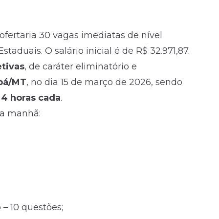
fertaria 30 vagas imediatas de nível
staduais. O salário inicial é de R$ 32.971,87.
etivas
, de caráter eliminatório e
bá/MT
, no dia 15 de março de
2026
, sendo
e
4 horas cada
.
 da manhã:
 – 10 questões;