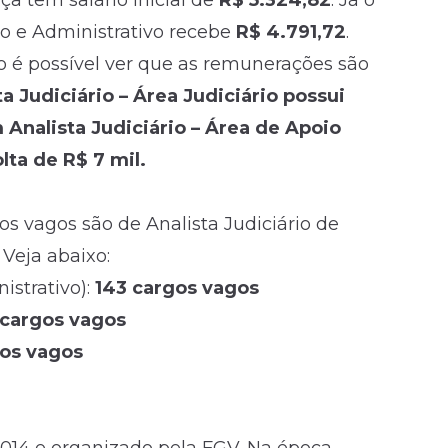
iça têm salário inicial de
R$ 5.324,82
. Já o
io e Administrativo recebe
R$ 4.791,72
.
o é possível ver que as remunerações são
 Judiciário – Área Judiciário possui
 Analista Judiciário – Área de Apoio
lta de R$ 7 mil.
s vagos são de Analista Judiciário de
 Veja abaixo:
istrativo):
143 cargos vagos
 cargos vagos
gos vagos