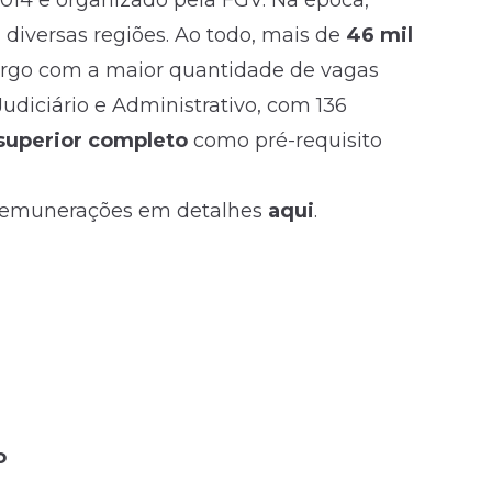
014 e organizado pela FGV. Na época,
 diversas regiões. Ao todo, mais de
46 mil
argo com a maior quantidade de vagas
 Judiciário e Administrativo, com 136
 superior completo
como pré-requisito
e remunerações em detalhes
aqui
.
o