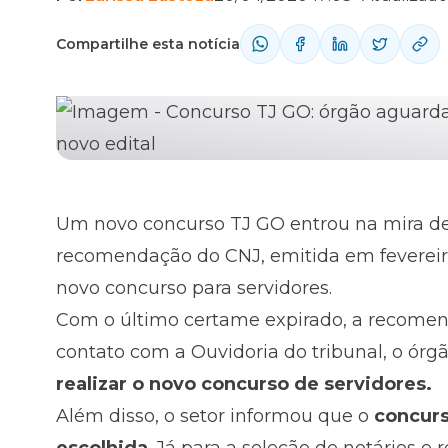
Compartilhe esta notícia
Fale com o time comercial
Um novo concurso TJ GO entrou na mira d
recomendação do CNJ, emitida em fevereiro
novo concurso para servidores.
Com o último certame expirado, a recomend
contato com a Ouvidoria do tribunal, o ór
realizar o novo concurso de servidores.
Além disso, o setor informou que o
concurs