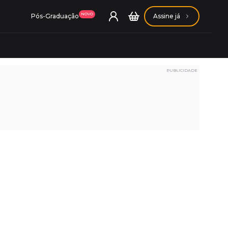
NOVO
Pós-Graduação
Assine já
PUBLICIDADE
ação Getúlio Vargas
ação Carlos Chagas
Conheça nossas assinaturas
Conheça nossas assinaturas