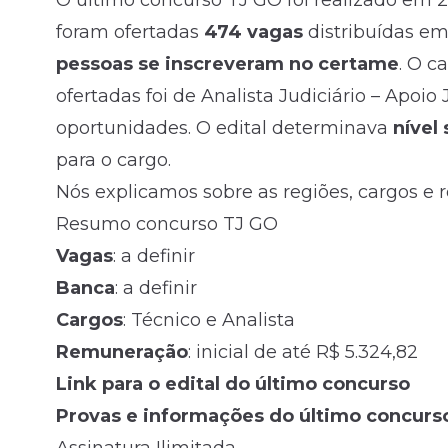
O último concurso TJ GO foi realizado em 2
foram ofertadas
474 vagas
distribuídas em
pessoas se inscreveram no certame
. O c
ofertadas foi de Analista Judiciário – Apoio
oportunidades. O
edital
determinava
nível
para o cargo.
Nós explicamos sobre as regiões, cargos 
Resumo concurso TJ GO
Vagas
: a definir
Banca
: a definir
Cargos
: Técnico e Analista
Remuneração
: inicial de até R$ 5.324,82
Link para o edital do último concurso
Provas e informações do último concurs