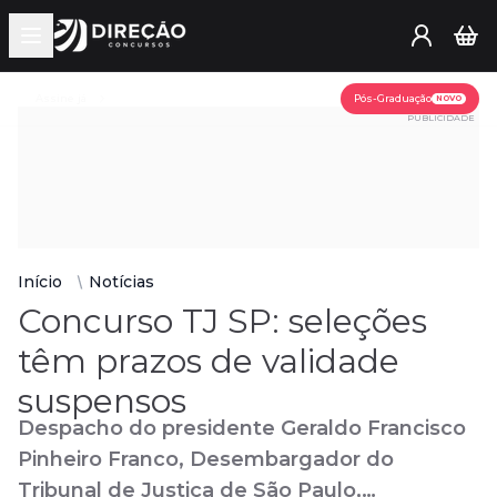
Open main menu
Assine já
Pós-Graduação
NOVO
PUBLICIDADE
Início
Notícias
Concurso TJ SP: seleções
têm prazos de validade
suspensos
Despacho do presidente Geraldo Francisco
Pinheiro Franco, Desembargador do
Tribunal de Justiça de São Paulo,