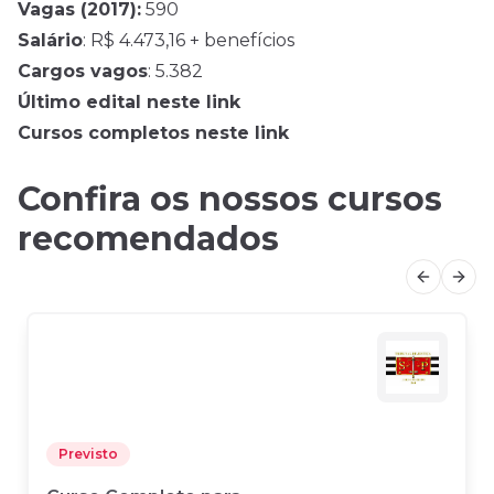
Vagas (2017):
590
Salário
: R$ 4.473,16 + benefícios
Cargos vagos
: 5.382
Último edital neste link
Cursos completos neste link
Confira os nossos cursos
recomendados
Previous
Next
Previsto