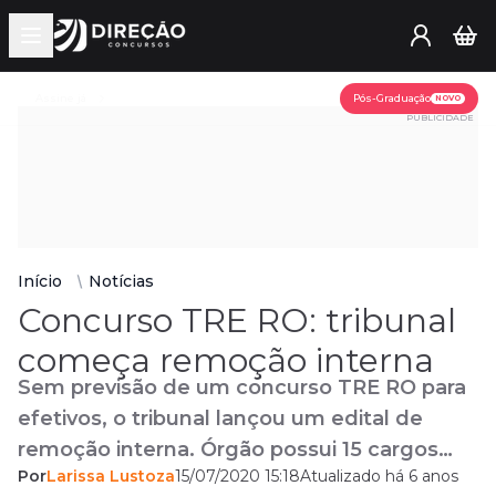
Open main menu
Assine já
Pós-Graduação
NOVO
PUBLICIDADE
Início
Notícias
Concurso TRE RO: tribunal
começa remoção interna
Sem previsão de um concurso TRE RO para
efetivos, o tribunal lançou um edital de
remoção interna. Órgão possui 15 cargos
Por
Larissa Lustoza
15/07/2020 15:18
Atualizado há 6 anos
vagos.