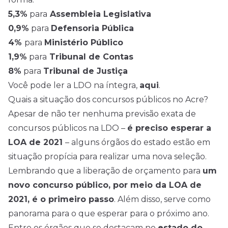
5,3%
para
Assembleia Legislativa
0,9%
para
Defensoria Pública
4%
para
Ministério Público
1,9%
para
Tribunal de Contas
8%
para
Tribunal de Justiça
Você pode ler a LDO na íntegra,
aqui
.
Quais a situação dos concursos públicos no Acre?
Apesar de não ter nenhuma previsão exata de
concursos públicos na LDO –
é preciso esperar a
LOA de 2021
– alguns órgãos do estado estão em
situação propícia para realizar uma nova seleção.
Lembrando que a liberação de orçamento para
um
novo concurso público, por meio da LOA de
2021, é o primeiro passo
. Além disso, serve como
panorama para o que esperar para o próximo ano.
Entre os órgãos que se destacam no
estado do