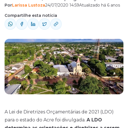
Por
Larissa Lustoza
24/07/2020 14:59
Atualizado há 6 anos
concursos públicos esperar?
Compartilhe esta notícia
A Lei de Diretrizes Orçamentárias de 2021 (LDO)
para o estado do Acre foi divulgada.
A LDO
determina as orientações e diretrizes a serem