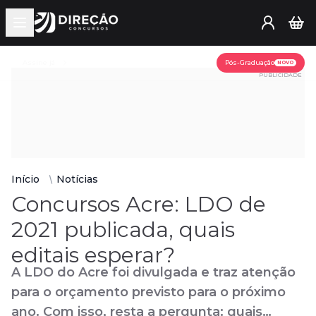
Open main menu
Assine já
Pós-Graduação
NOVO
PUBLICIDADE
Início
Notícias
Concursos Acre: LDO de
2021 publicada, quais
editais esperar?
A LDO do Acre foi divulgada e traz atenção
para o orçamento previsto para o próximo
ano. Com isso, resta a pergunta: quais