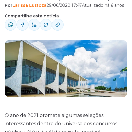
Por
Larissa Lustoza
29/06/2020 17:47
Atualizado há 6 anos
ano de 2021. Confira!
Compartilhe esta notícia
O ano de 2021 promete algumas seleções
interessantes dentro do universo dos
concursos
públicos. Até o dia 31 de maio, foi possível