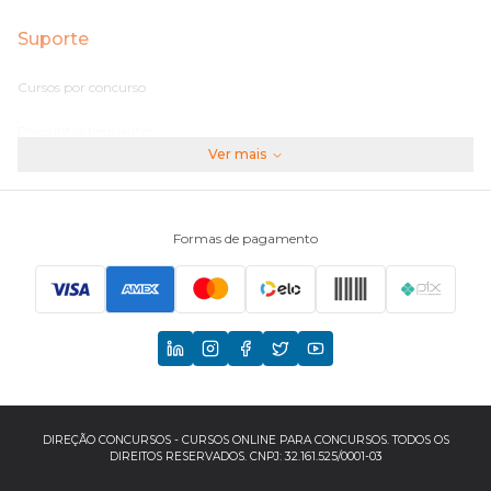
Suporte
Cursos por concurso
Perguntas frequentes
Ver mais
Assinaturas
Fale conosco
Formas de pagamento
Principais Concursos
CNU
TCU
EBSERH
DIREÇÃO CONCURSOS - CURSOS ONLINE PARA CONCURSOS. TODOS OS
DIREITOS RESERVADOS. CNPJ: 32.161.525/0001-03
Banco do Brasil