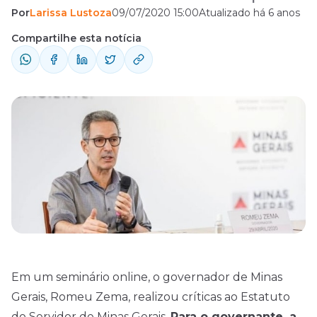
Por
Larissa Lustoza
09/07/2020 15:00
Atualizado há 6 anos
concursos MG são esperados.
Compartilhe esta notícia
Em um seminário online, o governador de Minas
Gerais, Romeu Zema, realizou críticas ao Estatuto
do Servidor de Minas Gerais.
Para o governante, a