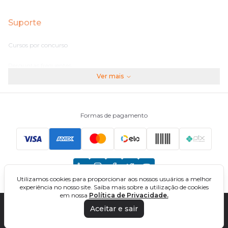
Suporte
Cursos por concurso
Perguntas frequentes
Ver mais
Assinaturas
Fale conosco
Formas de pagamento
Principais Concursos
CNU
Utilizamos cookies para proporcionar aos nossos usuários a melhor
TCU
experiência no nosso site. Saiba mais sobre a utilização de cookies
em nossa
Política de Privacidade.
EBSERH
Aceitar e sair
DIREÇÃO CONCURSOS - CURSOS ONLINE PARA CONCURSOS. TODOS OS
DIREITOS RESERVADOS. CNPJ: 32.161.525/0001-03
Banco do Brasil