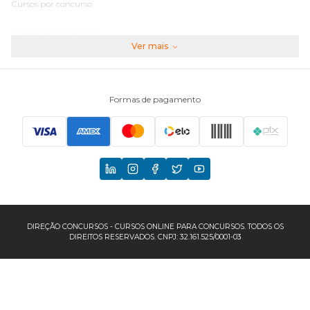
Cursos por concurso
Perguntas frequentes
Ver mais
Assinaturas
Fale conosco
Formas de pagamento
Principais Concursos
CNU
TCU
EBSERH
DIREÇÃO CONCURSOS - CURSOS ONLINE PARA CONCURSOS. TODOS OS
DIREITOS RESERVADOS. CNPJ: 32.161.525/0001-03
Banco do Brasil
TJSP
INSS