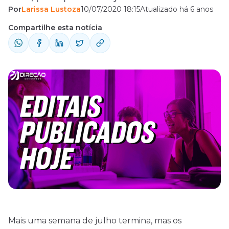
Por
Larissa Lustoza
10/07/2020 18:15
Atualizado há 6 anos
órgão público. Confira quais são!
Compartilhe esta notícia
Mais uma semana de julho termina, mas os