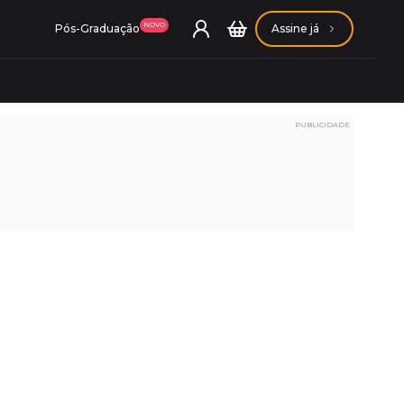
NOVO
Pós-Graduação
Assine já
PUBLICIDADE
ação Getúlio Vargas
ação Carlos Chagas
Conheça nossas assinaturas
Conheça nossas assinaturas