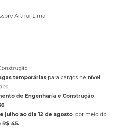
sore Arthur Lima:
Construção
vagas temporárias
para cargos de
nível
des.
ento de Engenharia e Construção
.
56
.
e julho ao dia 12 de agosto
, por meio do
o
R$ 45.