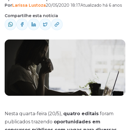
Por
Larissa Lustoza
20/05/2020 18:17
Atualizado há 6 anos
escolaridades. Confira!
Compartilhe esta notícia
Nesta quarta-feira (20/5),
quatro editais
foram
publicados trazendo
oportunidades em
concursos
públicos com vagas para diversas