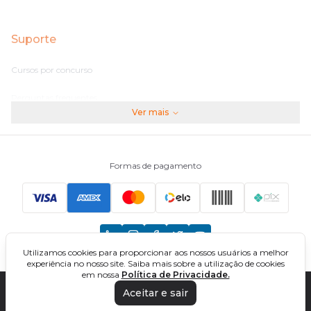
Suporte
Cursos por concurso
Perguntas frequentes
Ver mais
Assinaturas
Fale conosco
Formas de pagamento
Principais Concursos
CNU
Utilizamos cookies para proporcionar aos nossos usuários a melhor
TCU
experiência no nosso site. Saiba mais sobre a utilização de cookies
em nossa
Política de Privacidade.
EBSERH
Aceitar e sair
DIREÇÃO CONCURSOS - CURSOS ONLINE PARA CONCURSOS. TODOS OS
DIREITOS RESERVADOS. CNPJ: 32.161.525/0001-03