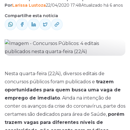
Por
Larissa Lustoza
22/04/2020 17:48
Atualizado há 6 anos
uma vaga de emprego de imediato. Ainda
na intenção de conter os avanços da crise
Compartilhe esta notícia
do coronavírus, parte dos certames são
dedicados para área de Saúde, porém
trazem vagas para diferentes níveis de
escolaridade, não somente para médicos.
Confira ...
Nesta quarta-feira (22/4), diversos editais de
concursos
públicos foram publicados e
trazem
oportunidades para quem busca uma vaga de
emprego de imediato
. Ainda na intenção de
conter os avanços da crise do coronavírus, parte dos
certames são dedicados para área de Saúde,
porém
trazem vagas para diferentes níveis de