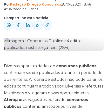
Por
Redação Direção Concursos
28/04/2020 18:46
de estudos não pode parar, os editais
Atualizado há 6 anos
continuam a todo vapor! Diversas
Compartilhe esta notícia
Prefeituras Municipais divulgaram novas
oportunidades. Atenção: as vagas dos
editais de concursos públicos contemplam
todos os níveis de escolaridade. As
remunerações variam de acordo com a
carga horária e cargo, os ...
Diversas oportunidades de
concursos
públicos
continuam sendo publicadas durante o período de
quarentena. A rotina de estudos não pode parar, os
editais continuam a todo vapor! Diversas Prefeituras
Municipais divulgaram novas oportunidades.
Atenção:
as vagas dos editais de
concursos
públicos
contemplam todos os níveis de