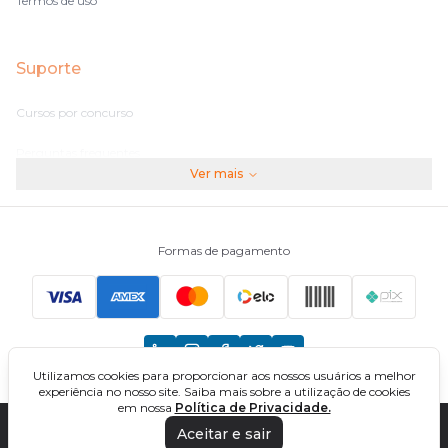
Termos de uso
Suporte
Cursos por concurso
Perguntas frequentes
Ver mais
Assinaturas
Fale conosco
Formas de pagamento
Principais Concursos
CNU
Utilizamos cookies para proporcionar aos nossos usuários a melhor
TCU
experiência no nosso site. Saiba mais sobre a utilização de cookies
em nossa
Política de Privacidade.
EBSERH
Aceitar e sair
DIREÇÃO CONCURSOS - CURSOS ONLINE PARA CONCURSOS. TODOS OS