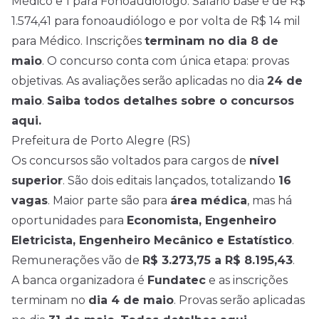
Médico e 1 para Fonoaudiólogo. Salário base é de R$
1.574,41 para fonoaudiólogo e por volta de R$ 14 mil
para Médico. Inscrições
terminam no dia 8 de
maio
. O concurso conta com única etapa: provas
objetivas. As avaliações serão aplicadas no dia
24 de
maio
.
Saiba todos detalhes sobre o concursos
aqui.
Prefeitura de Porto Alegre (RS)
Os concursos são voltados para cargos de
nível
superior
. São dois editais lançados, totalizando
16
vagas
. Maior parte são para
área médica
, mas há
oportunidades para
Economista, Engenheiro
Eletricista, Engenheiro Mecânico e Estatístico
.
Remunerações vão de
R$ 3.273,75 a R$ 8.195,43
.
A banca organizadora é
Fundatec
e as inscrições
terminam no
dia 4 de maio
. Provas serão aplicadas