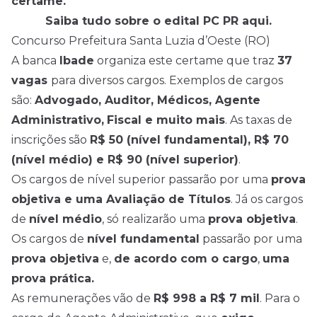
certame.
Saiba tudo sobre o edital PC PR aqui.
Concurso Prefeitura Santa Luzia d’Oeste (RO)
A banca
Ibade
organiza este certame que traz
37
vagas
para diversos cargos. Exemplos de cargos
são:
Advogado, Auditor, Médicos, Agente
Administrativo,
Fiscal e muito mais
. As taxas de
inscrições são
R$ 50 (nível fundamental), R$ 70
(nível médio) e R$ 90 (nível superior)
.
Os cargos de nível superior passarão por uma
prova
objetiva e uma Avaliação de Títulos
. Já os cargos
de
nível médio
, só realizarão uma
prova objetiva
.
Os cargos de
nível fundamental
passarão por uma
prova objetiva
e,
de acordo com o cargo
,
uma
prova prática.
As remunerações vão de
R$ 998 a R$ 7 mil
. Para o