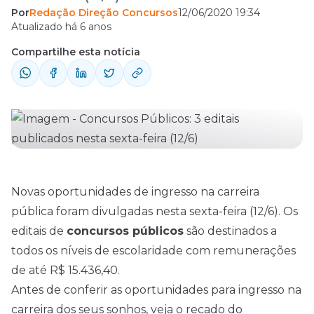
Por
Redação Direção Concursos
12/06/2020 19:34
públicos são destinados a todos os níveis
Atualizado há 6 anos
de escolaridade com remunerações de até
Compartilhe esta notícia
R$ 15.436,40. Antes de conferir as
oportunidades para ingresso na carreira dos
seus sonhos, veja o recado do professor
Arthur Lima: Concursos Públicos – Prefeitura
de ...
Novas oportunidades de ingresso na carreira
pública foram divulgadas nesta sexta-feira (12/6). Os
editais de
concursos
públicos
são destinados a
todos os níveis de escolaridade com remunerações
de até R$ 15.436,40.
Antes de conferir as oportunidades para ingresso na
carreira dos seus sonhos, veja o recado do